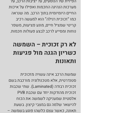
הפיזית של הנוסעים, על יציבות הרכב, על 
מערכות הנהיגה החכמות ואפילו על איכות 
החיים היומיומית בתוך הרכב. מה שנראה 
כמו “זכוכית רגילה” הוא למעשה רכיב 
קריטי שמציל חיים, מונע פציעות, משפר 
נוחות ומסייע לרכב לבצע פעולות חכמות.
לא רק זכוכית – השמשה 
כשריון הגנה מול פגיעות 
ותאונות
שמשת הרכב אינה עשויה מזכוכית 
סטנדרטית, אלא מטכנולוגיה מורכבת בשם 
זכוכית רבודה (Laminated). שתי שכבות 
זכוכית מהודקות יחד עם שכבת PVB 
אלסטית שמעניקה לשמשה את הכוח 
להישאר שלמה גם במצבי קיצון. בשעת 
תאונה, כאשר עצם כלשהו פוגע בשמשה – 