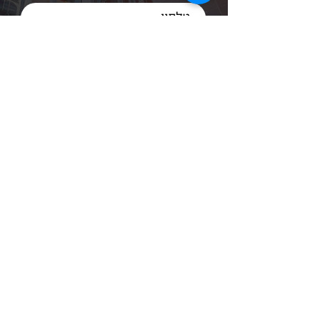
הבטיחותיים החשובים ביותר בכל
רכב, והיא ממלאת תפקידים רבים
מעבר ליכולת לראות את הדרך.
השמשה מספקת הגנה מפני
פגיעות רוח ואבק, משמשת כ
שליחה
טלפון
072-3303116
מספר מקשר הסבר