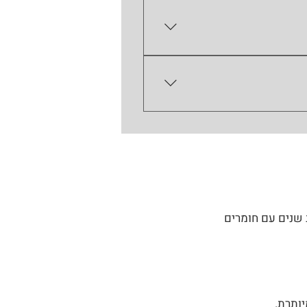
שמליות לרכב ומנסים לתקן את
י השנתי. מומלץ לבצע תיקון
ב שנים עם חומרים
ותרת.