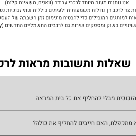
אנו נותנים מענה מיוחד לרכבי עבודה (וואנים, משאיות קלות).
ת צד לרכב הן גדולות משמעותית ולעיתים כוללות שתי זכוכיות נפר
ות למותגים המובילים כדי להבטיח מינימום זמן השבתה של העסק 
ויים בשוק ומספקים שירות גם לרכבים החשמליים החדשים (BYD, Geely וכו').
שאלות ותשובות מראות לרכ
הזכוכית מבלי להחליף את כל בית המראה
 המראה שלם ורק הזכוכית נסדקה או נפלה, ניתן לבצע הדבקה של זכ
יר וזול משמעותית.
מתקפלת, האם חייבים להחליף את כולה?