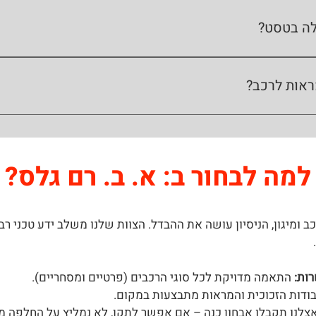
לגל שיניים פנימי או במגע חשמלי רופף. אנו מתמחים בתיקון מראות ח
על רכישת חלק חדש.
ה בטסט?
ציבה נחשבת לליקוי בטיחותי חמור ותגרום לרכב להיכשל במבחן הרישו
ראות לרכב?
למה לבחור ב: א. ב. רם גלס?
ב ומיגון, הניסיון עושה את ההבדל. הצוות שלנו משלב ידע טכני ר
ות:
התאמה מדויקת לכל סוגי הרכבים (פרטיים ומסחריים).
ודות הזכוכית והמראות מתבצעות במקום.
צלנו תקבלו אבחון כנה – אם אפשר לתקן, לא נמליץ על החלפה מי