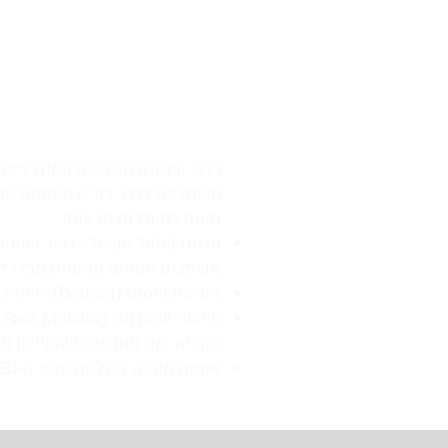
3. תיקון מראות חשמליות לרכב
רכבי היוקרה והרכבים המודרניים 
חשמליות לרכב דורש מיומנות טכני
מענה למערכות הבאות:
מנגנון קיפול חשמלי: רכיב שנוט
משפצים מנועים פנימיים מבלי ל
מערכת חימום (Defrost): חיונית למניעת אדים וקרח בימי החורף.
מובנית. אנו מוודאים שהחיישן מ
איתות מובנה: החלפת פנסי ה-LED הנמצאים על גב המראה.