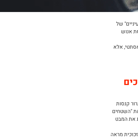
יניים" של
ת אנוש
אסתטי, אלא
כים
רור קנסות
את "השטחים
 את המבט
זכוכית מראה