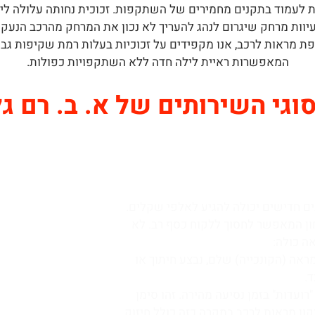
ת לעמוד בתקנים מחמירים של השתקפות. זכוכית נחותה עלולה ליצו
עיוות מרחק שיגרום לנהג להעריך לא נכון את המרחק מהרכב הנעק
ת מראות לרכב, אנו מקפידים על זכוכיות בעלות רמת שקיפות גבו
המאפשרות ראיית לילה חדה ללא השתקפויות כפולות.
וגי השירותים של א. ב. רם ג
 חדישים יכולה להגיע לאלפי שקלים.
חון המאפשר לחסוך ללקוח כסף רב. לא
ה כולה:
ראה (הקונכייה) שלם, נבצע חיתוך או
.
ועדות" בזמן נסיעה מהירה. זהו סימן
ון מראות לרכב במקרה כזה כולל חיזוק