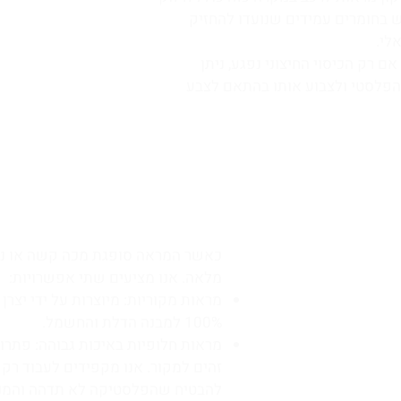
ש בחומרים עמידים שנועדו להחזיק
לי.
אם רק הכיסוי החיצוני נפגע, ניתן
הפלסטי ולצבוע אותו בהתאם לצבע
2. החלפת מראות לרכב: מקורי מול חלופי
כאשר המראה סופגת מכה קשה או נ
מלאה. אנו מציעים שתי אפשרויות:
מראות מקוריות: מיוצרות על ידי יצר
100% למבנה הדלת והחשמל.
מראות חלופיות באיכות גבוהה: פתרון
זהים למקור. אנו מקפידים לעבוד רק
להבטיח שהפלסטיקה לא תדהה והמנגנ