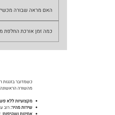
לא תמיד. לעיתים הבעיה היא בג
המנגנון הקיים לפני שממליצים 
האם מראה שבורה מכשיל
כן. מראה שבורה, סדוקה או לא י
מראות לרכב לפני ההגעה למבחן.
כמה זמן אורכת החלפת מ
החלפת זכוכית בודדת אורכת כ-15-20 דקות. החלפת מראה קומפלט כולל פירוק דיפון הדלת אורכת בין 45 דקות לשעה.
כשמדובר בזגגות רכ
מהשורה הראשונה.
מקצועיות ללא פשר
שירות מהיר:
רוב עב
אמינות ושקיפות:
א