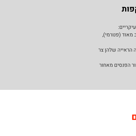
פות
יקריים:
מאוד (פנורמי),
 הראייה שלהן צר
וור הפנסים מאחור
ם