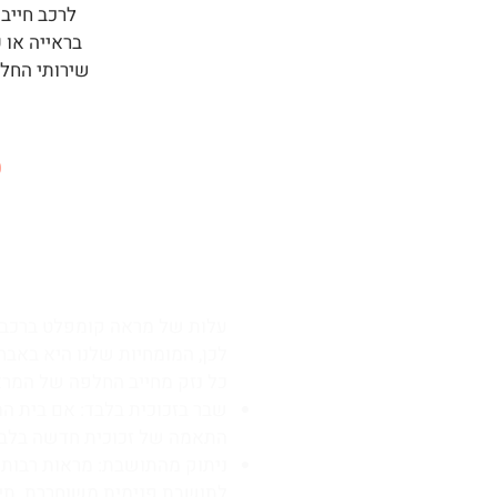
לרכב חייב
בראייה או 
שירותי החלפ
ס
1. תיקון מראות לרכב ואבחון מוקדם
עלות של מראה קומפלט ברכבים
לכן, המומחיות שלנו היא באב
כל נזק מחייב החלפה של המרא
שבר בזכוכית בלבד: אם בית המ
התאמה של זכוכית חדשה בלבד
ניתוק מהתושבת: מראות רבות "ר
לתושבת פנימית משוחררת. תיק