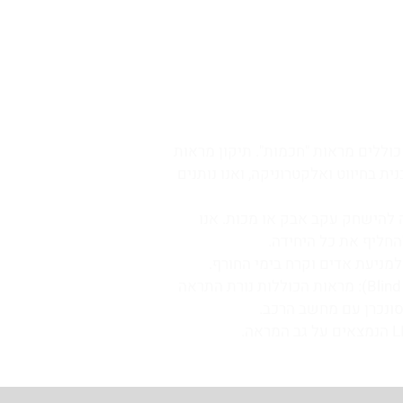
כוללים מראות "חכמות". תיקון מראות
ת בחיווט ואלקטרוניקה, ואנו נותנים
ה להישחק עקב אבק או מכות. אנו
החליף את כל היחידה.
חיישני שטח מת (Blind Spot Monitor): מראות הכוללות נורת התראה
סונכרן עם מחשב הרכב.